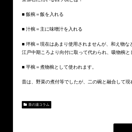
■ 飯椀＝飯を入れる
■ 汁椀＝主に味噌汁を入れる
■ 坪椀＝現在はあまり使用されませんが、和え物な
江戸中期ころより向付に取って代わられ、吸物椀と
■ 平椀＝煮物椀として使われます。
昔は、野菜の煮付等でしたが、二の碗と融合して現
茶の湯コラム