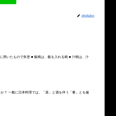
digilabo
に用いたもので朱塗 ■ 飯椀は、飯を入れる椀 ■ 汁椀は、汁
か？ 一般に日本料理では、「菜」と酒を伴う「肴」とを厳