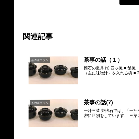
関連記事
茶事の話（１）
茶の湯コラム
懐石の道具 ⑴ 四ッ椀 ■ 飯
（主に味噌汁）を入れる椀 ■ 
茶事の話(7)
茶の湯コラム
一汁三菜 茶懐石では、「一
密に区別をしています。 三菜