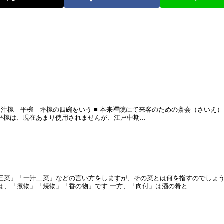
椀 汁椀 平椀 坪椀の四碗をいう ■ 本来禪院にて来客のための斎会（さいえ）
平椀は、現在あまり使用されませんが、江戸中期...
汁三菜」「一汁二菜」などの言い方をしますが、その菜とは何を指すのでしょう
は、「煮物」「焼物」「香の物」です 一方、「向付」は酒の肴と...