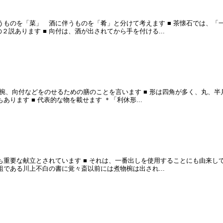
伴うものを「菜」 酒に伴うものを「肴」と分けて考えます ■ 茶懐石では、「
２説あります ■ 向付は、酒が出されてから手を付ける...
、汁椀、向付などをのせるための膳のことを言います ■ 形は四角が多く、丸、
あります ■ 代表的な物を載せます ＊「利休形...
最も重要な献立とされています ■ それは、一番出しを使用することにも由来し
の祖である川上不白の書に覚々斎以前には煮物椀は出され...