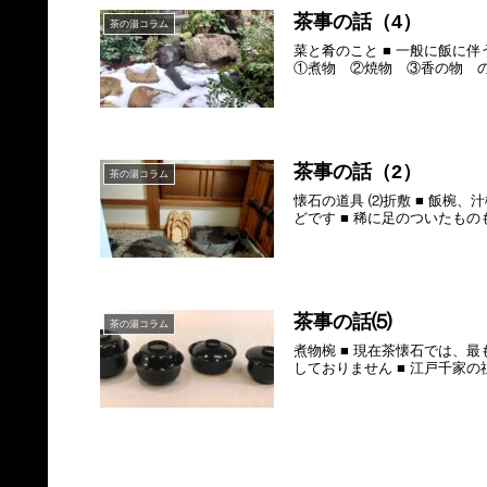
茶事の話（4）
茶の湯コラム
菜と肴のこと ■ 一般に飯に
①煮物 ②焼物 ③香の物 の
茶事の話（2）
茶の湯コラム
懐石の道具 ⑵折敷 ■ 飯椀
どです ■ 稀に足のついたものも
茶事の話⑸
茶の湯コラム
煮物椀 ■ 現在茶懐石では、
しておりません ■ 江戸千家