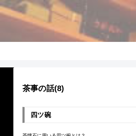
茶事の話(8)
四ツ碗
茶懐石に用いる四ツ椀とは？