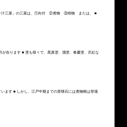
一汁三菜」の三菜は、①向付 ②煮物 ③焼物 または、 ■
半月が在ります ■ 塗も様々で、黒真塗、溜塗、春慶塗、爪紅な
ています ■ しかし、江戸中期までの茶懐石には煮物椀は登場